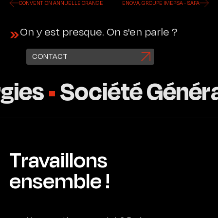
Optimisation
de
CONVENTION ANNUELLE ORANGE
ENOVA, GROUPE IMEPSA - SAFA
aux
des
la
futurs
performances
logistique
événements.
On y est presque. On s'en parle ?
financières.
sur
l’ensemble
des
CONTACT
évènements.
ies
Société Général
Travaillons
ensemble !