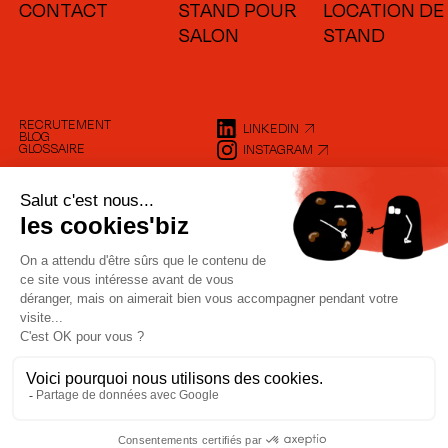
CONTACT
STAND POUR
LOCATION DE
SALON
STAND
RECRUTEMENT
LINKEDIN
BLOG
GLOSSAIRE
INSTAGRAM
SUIVEZ
LE GUIDE !
SITE ÉCO-CONÇU
POLITIQUE COOKIES
GESTION DE COOKIES
MENTIONS LÉGALES
SCORE ÉCO-INDEX : A+