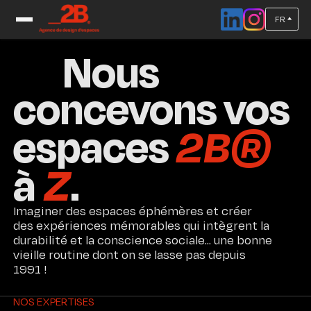
FR
Accueil
/
Expertises
Nous
concevons vos
2B®
espaces
Z
à
.
Imaginer des espaces éphémères et créer
des expériences mémorables qui intègrent la
durabilité et la conscience sociale... une bonne
vieille routine dont on se lasse pas depuis
1991 !
NOS EXPERTISES