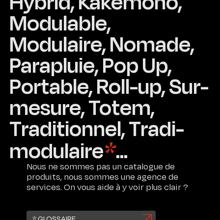
Hybrid, Kakemono,
Contact
rigoureuse
Nous
l’ingénierie
orchestrons
Modulable,
Nous
de
Certifications
l'ensemble
offrons
valeur
de
Modulaire, Nomade,
des
à
la
solutions
chaque
logistique
Parapluie, Pop Up,
de
projet,
pour
stockage
sans
garantir
Portable, Roll-up, Sur-
flexibles,
compromettre
une
stratégiquement
ni
exécution
mesure, Totem,
réparties
la
sans
à
qualité
faille,
travers
Traditionnel, Tradi-
finale,
de
la
ni
la
France
*
modulaire
...
le
planification
et
calendrier.
des
dans
Nous ne sommes pas un catalogue de
transports
le
produits, nous sommes une agence de
Eco-
à
monde,
services. On vous aide à y voir plus clair ?
conception
la
pour
+
Achats
maîtrise
vous
Responsables
des
permettre
+
* GLOSSAIRE