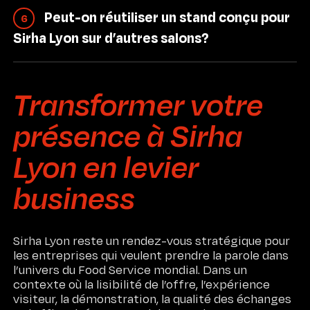
L’édition 2025 a montré la force de ce levier avec
stratégique, la conception, le design d’espace, la
122 619 contacts
Peut-on réutiliser un stand conçu pour
plus de
établis via
6
fabrication, le montage, le démontage, la
l’écosystème business du salon.
Sirha Lyon sur d’autres salons?
logistique, la coordination technique et le suivi
opérationnel. Sur Sirha Lyon, cela inclut aussi
Oui, à condition d’intégrer cette logique dès la
l’anticipation des règles d’architecture, des
conception. Un stand pensé pour Sirha Lyon peut
hauteurs, retraits, ouvertures, structures
Transformer votre
ensuite être adapté à d’autres rendez-vous food,
suspendues et documents obligatoires.
hospitality, équipement, design ou retail, en jouant
présence à Sirha
sur la modularité, le réemploi et l’évolution des
habillages.
Lyon en levier
business
Sirha Lyon reste un rendez-vous stratégique pour
les entreprises qui veulent prendre la parole dans
l’univers du Food Service mondial. Dans un
contexte où la lisibilité de l’offre, l’expérience
visiteur, la démonstration, la qualité des échanges