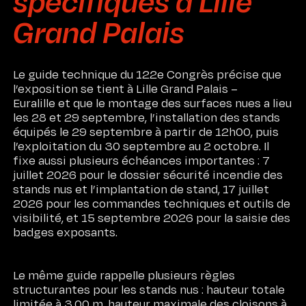
spécifiques à Lille
Grand Palais
Le guide technique du 122e Congrès précise que
l’exposition se tient à Lille Grand Palais –
Euralille et que le montage des surfaces nues a lieu
Recrutement
les 28 et 29 septembre, l’installation des stands
LINKEDIN
INSTAGRAM
Blog
équipés le 29 septembre à partir de 12h00, puis
l’exploitation du 30 septembre au 2 octobre. Il
Glossaire
fixe aussi plusieurs échéances importantes : 7
juillet 2026 pour le dossier sécurité incendie des
stands nus et l’implantation de stand, 17 juillet
2026 pour les commandes techniques et outils de
visibilité, et 15 septembre 2026 pour la saisie des
badges exposants.
Le même guide rappelle plusieurs règles
structurantes pour les stands nus : hauteur totale
limitée à 3,00 m, hauteur maximale des cloisons à