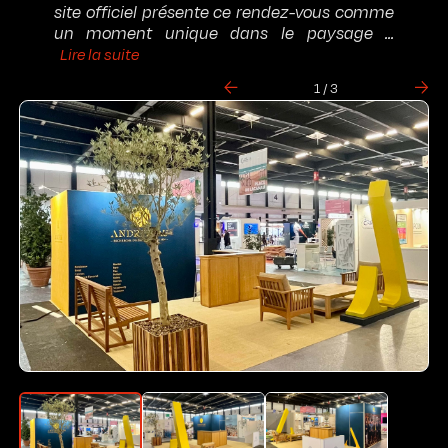
site officiel présente ce rendez-vous comme
un moment unique dans le paysage ...
Lire la suite
2 / 3
3 / 3
1 / 3