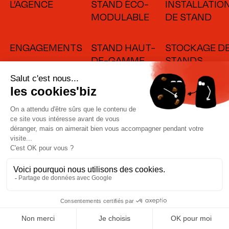
L’AGENCE
STAND ÉCO-
INSTALLATIO
MODULABLE
DE STAND
ENGAGEMENTS
STAND HAUT-
STOCKAGE D
DE-GAMME
STANDS
CONTACT
STAND POUR
LOCATION DE
SALON
STAND
RECRUTEMENT
LINKEDIN
BLOG
GLOSSAIRE
SUIVEZ
INSTAGRAM
LE GUIDE !
SITE ÉCO-CONÇU
SCORE ÉCO-INDEX : A+
POIDS DE LA PAGE : 1.024 MO
ÉMISSIONS CO₂ : 0.04G DE CO₂/VUE