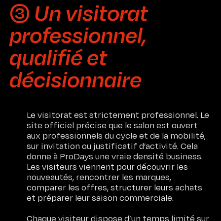
Méthodologie
➂ Un visitorat
professionnel,
Expertises
qualifié et
L’Agence
décisionnaire
Engagements
Contact
Le visitorat est strictement professionnel. Le
site officiel précise que le salon est ouvert
Certifications
aux professionnels du cycle et de la mobilité,
sur invitation ou justificatif d’activité. Cela
donne à ProDays une vraie densité business.
Les visiteurs viennent pour découvrir les
nouveautés, rencontrer les marques,
comparer les offres, structurer leurs achats
et préparer leur saison commerciale.
Chaque visiteur dispose d’un temps limité sur