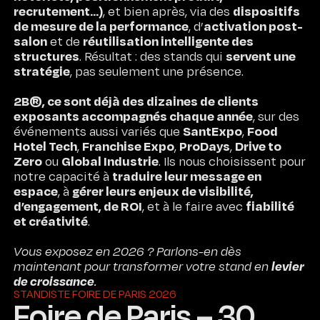
recrutement…)
dispositifs
, et bien après, via des
de mesure de la performance
activation post-
, d’
salon
réutilisation intelligente des
et de
structures
servent une
. Résultat : des stands qui
stratégie
, pas seulement une présence.
2B®, ce sont déjà des dizaines de clients
exposants accompagnés chaque année
, sur des
SantExpo
Food
événements aussi variés que
,
Hotel Tech
Franchise Expo
ProDays
Drive to
,
,
,
Zero
Global Industrie
ou
. Ils nous choisissent pour
traduire leur message en
notre capacité à
espace
gérer leurs enjeux de visibilité,
, à
d’engagement, de ROI
fiabilité
, et à le faire avec
et créativité
.
Vous exposez en 2026 ? Parlons-en dès
levier
maintenant pour transformer votre stand en
de croissance
.
STANDISTE FOIRE DE PARIS 2026
Foire de Paris – 30