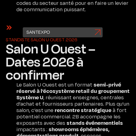
Méthodologie
codes du secteur santé pour en faire un levier
de communication puissant.
Expertises
L’Agence
SANTEXPO
STANDISTE SALON U OUEST 2026
Salon U Ouest –
Engagements
Dates 2026 à
Contact
confirmer
Certifications
semi-privé
Le Salon U Ouest est un format
réservé à l’écosystème retail du groupement
Système U
, réunissant enseignes, centrales
d’achat et fournisseurs partenaires. Plus qu’un
rencontre stratégique
salon, c’est une
à fort
potentiel commercial. 2B accompagne les
stands événementiels
exposants avec des
showrooms éphémères,
impactants :
démonstrations produit
, espaces