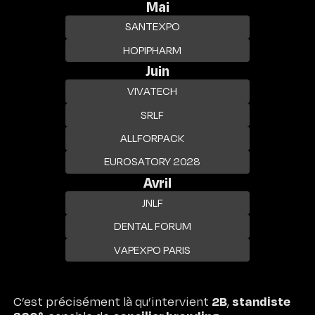
Mai
SANTEXPO
HOPIPHARM
Juin
VIVATECH
SRLF
ALLFORPACK
EUROSATORY 2028
Avril
JNLF
DENTAL FORUM
VAPEXPO PARIS
FR
2B
standiste
C’est précisément là qu’intervient
,