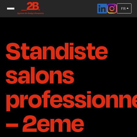
FR
Accueil
/
Salons professionnels – 2eme trimestre 2026
Standiste
salons
professionn
– 2eme